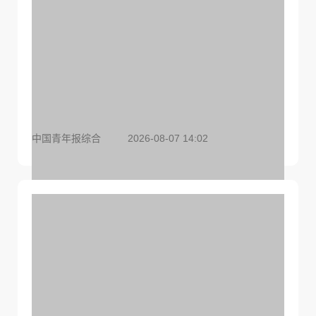
中国青年报综合
2026-08-07 14:02
“上四休三但要降薪”，你愿意吗？