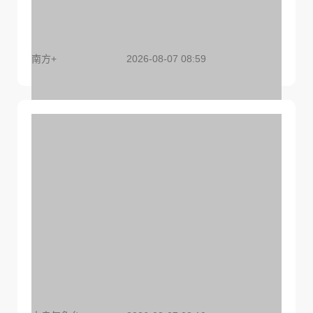
欢迎群众提供线索，广东公安部署深化扫黑除恶专
项斗争
南方+
2026-08-07 08:59