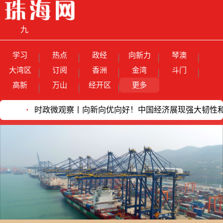
九
章
广告价目
学习
热点
政经
向新力
琴澳
电子报
看电视
关于我们
网站声明
联系我们
智
表
大湾区
订阅
香洲
金湾
斗门
高新
万山
经开区
更多
算
时政微观察丨向新向优向好！中国经济展现强大韧性和活力