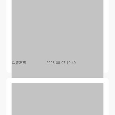
增长态势
珠海发布
2026-08-07 10:40
珠海两条东西跨区公交线，明起调整