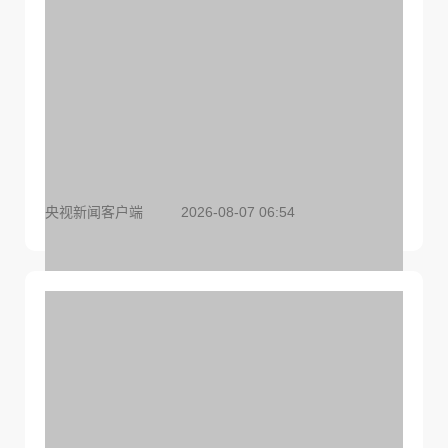
央视新闻客户端
2026-08-07 06:54
今日立秋，养生千万避开六大误区（附食补指南）