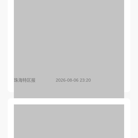
类指南
珠海特区报
2026-08-06 23:20
高端制造挺起珠海经济“脊梁”