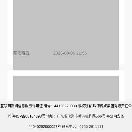
观海融媒
2026-08-06 21:56
“澳门基因”正从幼儿园写进大学校园，横琴上半年
教育投资同比增长近5倍
互联网新闻信息服务许可证 编号：44120220030 版权所有 珠海传媒集团有限责任公
司
粤ICP备08104398号
地址：广东省珠海市香洲银桦路566号
粤公网安备
44040202000057号
联系电话：0756-2611111