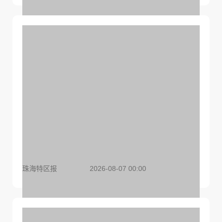
向下扎根 引水向上
珠海特区报
2026-08-07 00:00
守护城市清爽 增添文明亮色！市城管局发布垃圾分