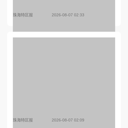
珠海特区报
2026-08-07 02:33
“白海豚”逼近华东，罕见远洋台风将登陆我国
珠海特区报
2026-08-07 02:09