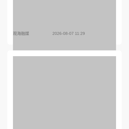
破解出海难题！珠海“企航法治讲堂”解读对外投资
新规
观海融媒
2026-08-07 11:29
医我看丨透析在家就能做，珠海开启智慧化居家腹