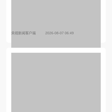
央视新闻客户端
2026-08-07 06:49
打破国外垄断、破解世纪难题！我国重磅科技集中
上新