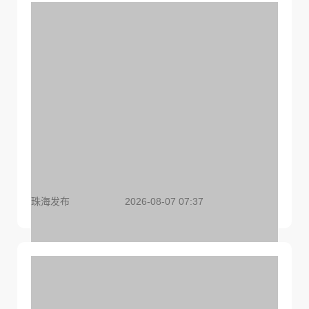
特朗普签署针对出生公民权的行政令，将严厉打击
“生育旅游”
珠海发布
2026-08-07 07:37
台风“白海豚”登陆地点更新！珠海天气→丨早安 珠
海